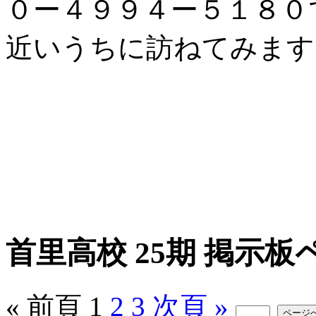
０ー４９９４ー５１８０
近いうちに訪ねてみます
首里高校 25期 掲示板
« 前頁
1
2
3
次頁 »