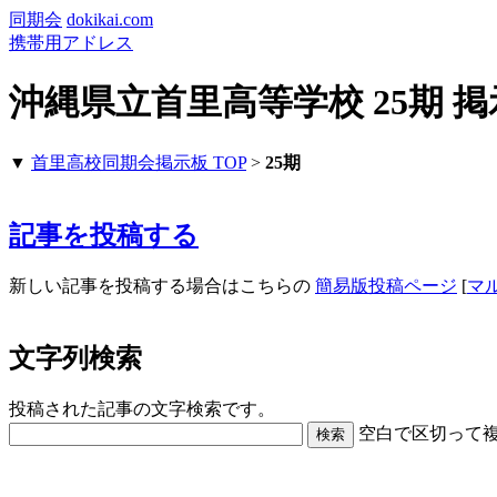
同期会
dokikai.com
携帯用アドレス
沖縄県立首里高等学校 25期 
▼
首里高校同期会掲示板 TOP
>
25期
記事を投稿する
新しい記事を投稿する場合はこちらの
簡易版投稿ページ
[
マ
文字列検索
投稿された記事の文字検索です。
空白で区切って