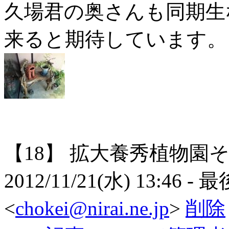
久場君の奥さんも同期生
来ると期待しています。
【18】
拡大養秀植物園
2012/11/21(水) 13:46
- 
<
chokei@nirai.ne.jp
>
削除