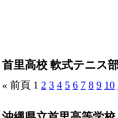
首里高校 軟式テニス部
« 前頁
1
2
3
4
5
6
7
8
9
10
沖縄県立首里高等学校 