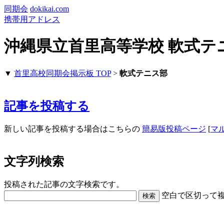
同期会
dokikai.com
携帯用アドレス
沖縄県立首里高等学校 軟式テ
▼
首里高校同期会掲示板 TOP
>
軟式テニス部
記事を投稿する
新しい記事を投稿する場合はこちらの
簡易版投稿ページ
[
マ
文字列検索
投稿された記事の文字検索です。
空白で区切って