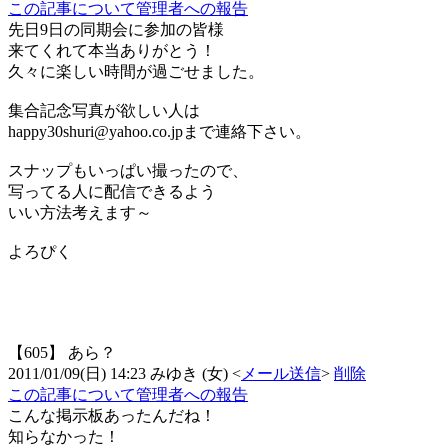
この記事について管理者への報告
先日9日の同期会に参加の皆様
来てくれて本当ありがとう！
久々に楽しい時間が過ごせました。
集合記念写真が欲しい人は
happy30shuri@yahoo.co.jpまで連絡下さい。
スナップもいっぱい撮ったので、
写ってる人に配信できるよう
いい方法考えます～
よろぴく
【605】
あら？
2011/01/09(日) 14:23
みゆき
(
女
)
<
メール送信
>
削除
この記事について管理者への報告
こんな掲示板あったんだね！
知らなかった！