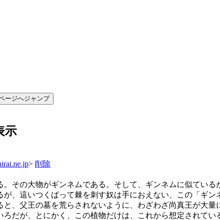
表示
rai.ne.jp
>
削除
る。その大物がギンネムである。そして、ギンネムに似ている
るが、這いつくばって棘を刺す奴は手におえない、この「ギン
ると、父王の墓を荒らされないように、わざわざ尚真王が大量
いろだが、とにかく、この植物だけは、これから想定されてい