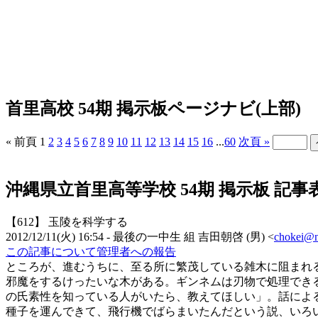
首里高校 54期 掲示板ページナビ(上部)
« 前頁
1
2
3
4
5
6
7
8
9
10
11
12
13
14
15
16
...
60
次頁 »
沖縄県立首里高等学校 54期 掲示板 記事
【612】
玉陵を科学する
2012/12/11(火) 16:54
- 最後の一中生 組
吉田朝啓
(
男
)
<
chokei@ni
この記事について管理者への報告
ところが、進むうちに、至る所に繁茂している雑木に阻まれ
邪魔をするけったいな木がある。ギンネムは刃物で処理でき
の氏素性を知っている人がいたら、教えてほしい」。話によ
種子を運んできて、飛行機でばらまいたんだという説、いろ