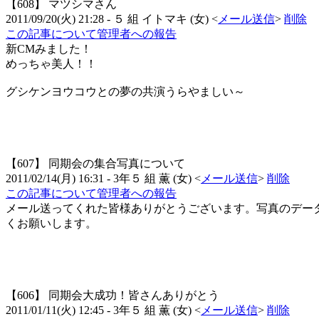
【608】
マツシマさん
2011/09/20(火) 21:28
- ５ 組
イトマキ
(
女
)
<
メール送信
>
削除
この記事について管理者への報告
新CMみました！
めっちゃ美人！！
グシケンヨウコウとの夢の共演うらやましい～
【607】
同期会の集合写真について
2011/02/14(月) 16:31
- 3年５ 組
薫
(
女
)
<
メール送信
>
削除
この記事について管理者への報告
メール送ってくれた皆様ありがとうございます。写真のデー
くお願いします。
【606】
同期会大成功！皆さんありがとう
2011/01/11(火) 12:45
- 3年５ 組
薫
(
女
)
<
メール送信
>
削除