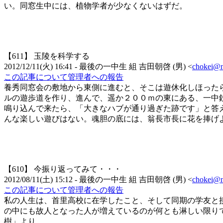
い。同窓生中には、植物学者が少なくないはずだ。
【611】
玉陵を科学する
2012/12/11(火) 16:41
- 最後の一中生 組
吉田朝啓
(
男
)
<
chokei@ni
この記事について管理者への報告
養秀同窓会の敷地から東側に進むと、そこは遊休化しほった
ルの遊歩道を作り、進んで、遥か２００ｍの東にある、一中
鳴り込んで来たら、「大きなハブが通り過ぎた跡です」と答
んな楽しい遊びはない。魂胆の底には、翁長市長に花を捧げ
【610】
今振り返ってみて・・・
2012/08/11(土) 15:12
- 最後の一中生 組
吉田朝啓
(
男
)
<
chokei@ni
この記事について管理者への報告
私の人生は、首里高校に在学したこと、そして同期の学友と
の中にも故人となった人が増えているのが何とも淋しい限り
樹」より。