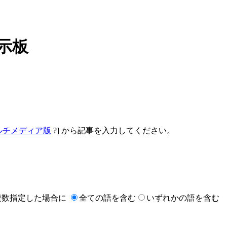
掲示板
ルチメディア版
?
] から記事を入力してください。
複数指定した場合に
全ての語を含む
いずれかの語を含む