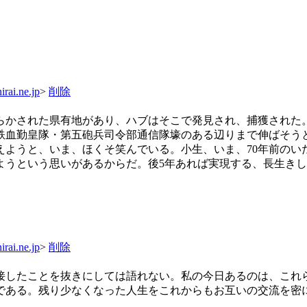
rai.ne.jp
>
削除
らかされた県有地があり、ハブはそこで発見され、捕獲された
鉄血勤皇隊・第五砲兵司令部通信隊壕のある辺りまで伸ばそう
えようと、いま、ほくそ笑んでいる。小生、いま、70年前のい
ようという思いがあるからだ。後5年あれば実現する、長生き
rai.ne.jp
>
削除
接したことを抜きにしては語れない。私の今日あるのは、これ
である。残り少なくなった人生をこれからもお互いの交流を密