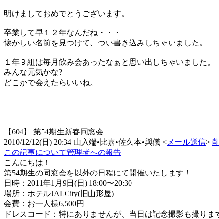
明けましておめでとうございます。
卒業して早１２年なんだね・・・
懐かしい名前を見つけて、つい書き込みしちゃいました。
１年９組は毎月飲み会あったなぁと思い出しちゃいました。
みんな元気かな?
どこかで会えたらいいね。
【604】
第54期生新春同窓会
2010/12/12(日) 20:34
山入端•比嘉•佐久本•與儀
<
メール送信
>
この記事について管理者への報告
こんにちは！
第54期生の同窓会を以外の日程にて開催いたします！
日時：2011年1月9日(日) 18:00〜20:30
場所：ホテルJALCity(旧山形屋)
会費：お一人様6,500円
ドレスコード：特にありませんが、当日は記念撮影も撮りま