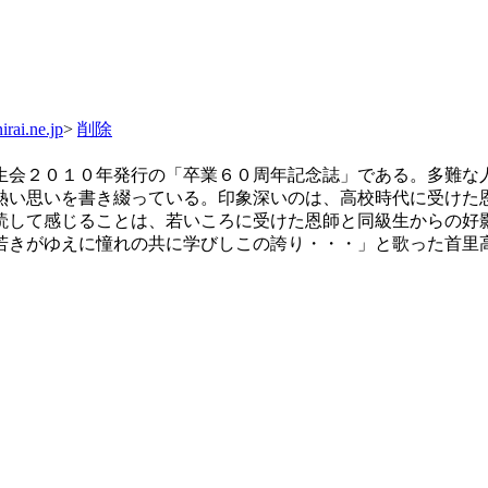
rai.ne.jp
>
削除
生会２０１０年発行の「卒業６０周年記念誌」である。多難な
熱い思いを書き綴っている。印象深いのは、高校時代に受けた
読して感じることは、若いころに受けた恩師と同級生からの好
若きがゆえに憧れの共に学びしこの誇り・・・」と歌った首里