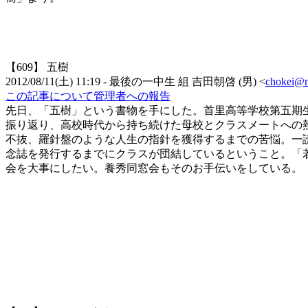
【609】
五樹
2012/08/11(土) 11:19
- 最後の一中生 組
吉田朝啓
(
男
)
<
chokei@ni
この記事について管理者への報告
先日、「五樹」という書物を手にした。首里高等学校第五期
振り返り、高校時代から持ち続けた母校とクラスメートへの
不抜、羅針盤のような人生の指針を獲得するまでの苦悩。一
念誌を発行するまでにクラスが団結しているということ。「
会を大事にしたい。養秀同窓会もそのお手伝いをしている。