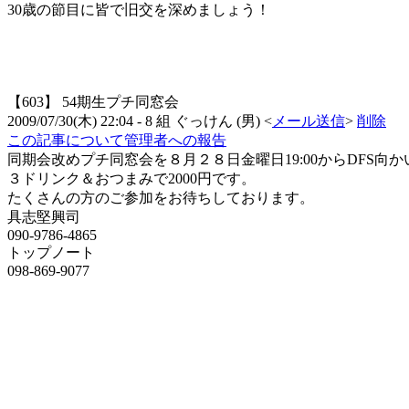
30歳の節目に皆で旧交を深めましょう！
【603】
54期生プチ同窓会
2009/07/30(木) 22:04
- 8 組
ぐっけん
(
男
)
<
メール送信
>
削除
この記事について管理者への報告
同期会改めプチ同窓会を８月２８日金曜日19:00からDFS
３ドリンク＆おつまみで2000円です。
たくさんの方のご参加をお待ちしております。
具志堅興司
090-9786-4865
トップノート
098-869-9077