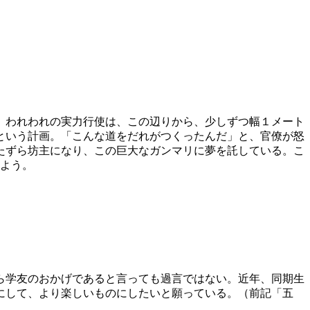
。われわれの実力行使は、この辺りから、少しずつ幅１メート
という計画。「こんな道をだれがつくったんだ」と、官僚が怒
たずら坊主になり、この巨大なガンマリに夢を託している。こ
しよう。
ら学友のおかげであると言っても過言ではない。近年、同期生
にして、より楽しいものにしたいと願っている。（前記「五