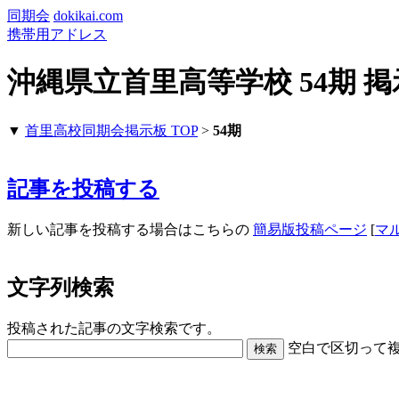
同期会
dokikai.com
携帯用アドレス
沖縄県立首里高等学校 54期 
▼
首里高校同期会掲示板 TOP
>
54期
記事を投稿する
新しい記事を投稿する場合はこちらの
簡易版投稿ページ
[
マ
文字列検索
投稿された記事の文字検索です。
空白で区切って