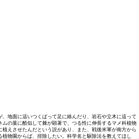
が、地面に這いつくばって足に絡んだり、岩石や立木に這って
ネムの葉に酷似して棘が顕著で、つる性に伸長するマメ科植物
に植えさせたんだという説があり、また、戦後米軍が南方から
る植物園からば、排除したい。科学名と駆除法を教えてほし